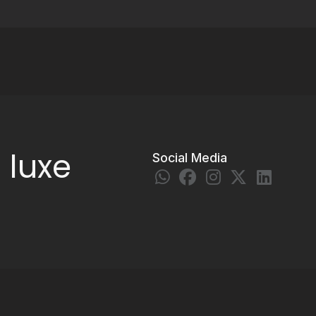
n
l
u
x
e
Social Media