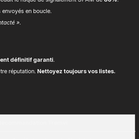
s envoyés en boucle.
ntacté »
.
nt définitif garanti
.
tre réputation.
Nettoyez toujours vos listes.
Recommandation Tremvi