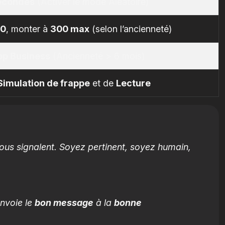
secondes
(Activer le mode Aléatoire)
50
, monter à
300 max
(selon l’ancienneté)
p Business
(Ancienneté > 6 mois)
Simulation de frappe
et de
Lecture
vous signalent. Soyez pertinent, soyez humain,
envoie le
bon message
à la
bonne