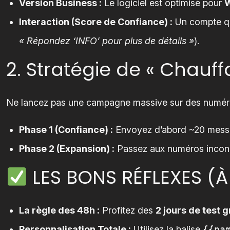
Version Business :
Le logiciel est optimisé pour
W
Interaction (Score de Confiance) :
Un compte qui
« Répondez ‘INFO’ pour plus de détails »
).
2. Stratégie de « Chauff
Ne lancez pas une campagne massive sur des numéros
Phase 1 (Confiance) :
Envoyez d’abord ~20 message
Phase 2 (Expansion) :
Passez aux numéros inconn
LES BONS RÉFLEXES (À
La règle des 48h :
Profitez des
2 jours de test g
Personnalisation Totale :
Utilisez la balise
{{na