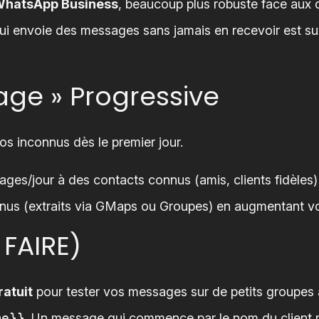
hatsApp Business
, beaucoup plus robuste face aux 
 envoie des messages sans jamais en recevoir est sus
age » Progressive
 inconnus dès le premier jour.
s/jour à des contacts connus (amis, clients fidèles) 
us (extraits via GMaps ou Groupes) en augmentant v
 FAIRE)
ratuit
pour tester vos messages sur de petits groupes 
me}}
. Un message qui commence par le nom du client 