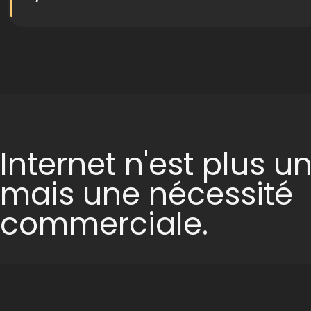
I
n
t
e
r
n
e
t
n
'
e
s
t
p
l
u
s
u
m
a
i
s
u
n
e
n
é
c
e
s
s
i
t
é
c
o
m
m
e
r
c
i
a
l
e
.