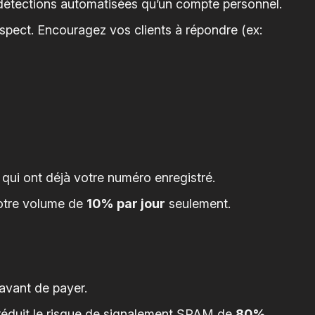
détections automatisées qu’un compte personnel.
pect. Encouragez vos clients à répondre (ex:
qui ont déjà votre numéro enregistré.
otre volume de
10% par jour
seulement.
avant de payer.
réduit le risque de signalement SPAM de
80%
.